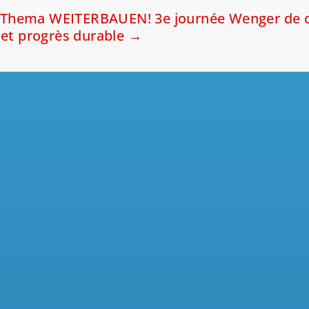
m Thema WEITERBAUEN!
3e journée Wenger de c
 et progrès durable
→